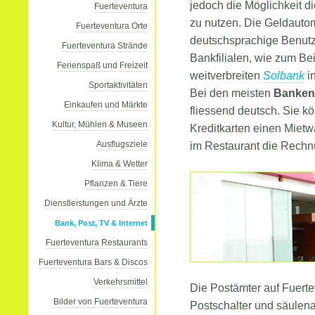
jedoch die Möglichkeit d
Fuerteventura
zu nutzen. Die Geldauto
Fuerteventura Orte
deutschsprachige Benutz
Fuerteventura Strände
Bankfilialen, wie zum Bei
Ferienspaß und Freizeit
weitverbreiten
Solbank
in
Sportaktivitäten
Bei den meisten
Banken
Einkaufen und Märkte
fliessend deutsch. Sie k
Kultur, Mühlen & Museen
Kreditkarten einen Miet
Ausflugsziele
im Restaurant die Rechn
Klima & Wetter
Pflanzen & Tiere
Dienstleistungen und Ärzte
Bank, Post, TV & Internet
Fuerteventura Restaurants
Fuerteventura Bars & Discos
Verkehrsmittel
Die Postämter auf Fuert
Bilder von Fuerteventura
Postschalter und säulena